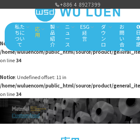
+886 4 8927399
私た
製
ニ
ESG
ダ
お
応
ちに
品
ュ
経
ウ
問
用
つい
紹
ー
営
ン
い
Notice
: Undefined offset: 11 in
て
介
ス
ロ
合
ー
わ
/home/wuluencom/public_html/source/product/general_it
ド
せ
on line
34
Notice
: Undefined offset: 11 in
/home/wuluencom/public_html/source/product/general_it
on line
34