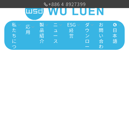
+886 4 8927399
私
製
ニ
ESG
ダ
お
応
た
品
ュ
経
ウ
問
日
用
ち
紹
ー
営
ン
い
本
に
介
ス
ロ
合
語
つ
ー
わ
い
ド
せ
て