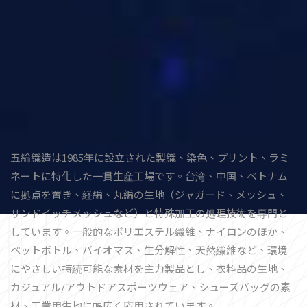
五綸織造は1985年に設立された製織、染色、プリント、ラミ
ネートに特化した一貫生産工場です。台湾、中国、ベトナム
に拠点を置き、経編、丸編の生地（ジャガード、メッシュ、
サンドイッチメッシュなど）と特殊加工の処理技術を専門と
しています。一般的なポリエステル繊維、ナイロンのほか、
ペットボトル、バイオマス、生分解性、天然繊維など、環境
にやさしい持続可能な素材を主力製品とし、衣料品の生地、
カジュアル/アウトドアスポーツウェア、シューズバッグの素
材、工業用生地に幅広く応用されています。