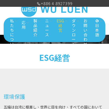
+886 4 8927399
私
製
ニ
ESG
ダ
お
応
た
品
ュ
経
ウ
問
日
用
ち
紹
ー
営
ン
い
本
に
介
ス
ロ
合
語
つ
ー
わ
い
ド
せ
て
ESG経営
環境保護
五綸は台湾に根差し、世界に目を向け、すべての国において