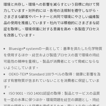
環境と共存し、環境への影響を減らすという目標に向けて努
力しています。対外的には、各地の法規制を遵守しながら、
さまざまな顧客やパートナーと共同で環境にやさしい繊維製
品の使用を推進しています。社内では積極的にさまざまな認
証を取得し、環境保護に対する意識を高め、各製造プロセス
を改善しています。
Bluesign® systemの一員として：基準を満たした化学物質
を使用するほか、経営および製造プロセスの面で環境の持続
可能性の精神を重視し、製品が消費者にとって脅威にならな
いようにしています。
OEKO-TEX® Standard 100ラベルの取得：健康に影響を及
ぼす有害物質が含まれていないことを消費者に保証していま
す。
ISO 9001、ISO 14001認証の取得：製品とサービスの品質
を一定の水準に保つほか、環境問題を経営の課題とし、持続
可能な環境という目標を達成するため、常により良い企業ポ