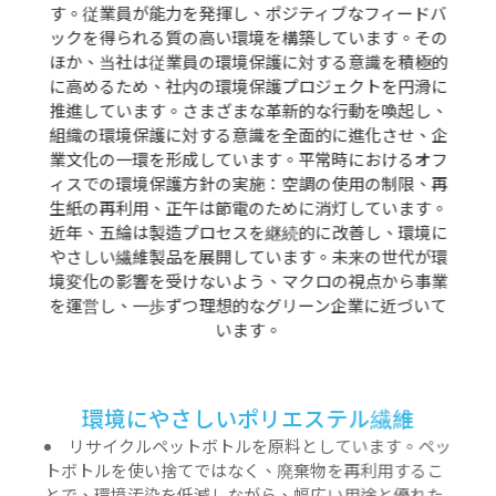
す。従業員が能力を発揮し、ポジティブなフィードバ
ックを得られる質の高い環境を構築しています。その
ほか、当社は従業員の環境保護に対する意識を積極的
に高めるため、社内の環境保護プロジェクトを円滑に
推進しています。さまざまな革新的な行動を喚起し、
組織の環境保護に対する意識を全面的に進化させ、企
業文化の一環を形成しています。平常時におけるオフ
ィスでの環境保護方針の実施：空調の使用の制限、再
生紙の再利用、正午は節電のために消灯しています。
近年、五綸は製造プロセスを継続的に改善し、環境に
やさしい繊維製品を展開しています。未来の世代が環
境変化の影響を受けないよう、マクロの視点から事業
を運営し、一歩ずつ理想的なグリーン企業に近づいて
います。
環境にやさしいポリエステル繊維
リサイクルペットボトルを原料としています。ペッ
トボトルを使い捨てではなく、廃棄物を再利用するこ
とで、環境汚染を低減しながら、幅広い用途と優れた