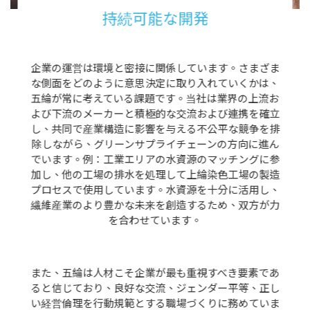
持続可能な開発
企業の運営は環境と密接に関係しています。さまざま
な側面をどのように意思決定に取り入れていくかは、
五綸が常に考えている課題です。当社は業界の上流お
よび下流のメーカーと積極的な交流および連携を確立
し、共同で産業構造に影響を与える不公平な競争を排
除しながら、グリーンサプライチェーンの方向に進ん
でいます。例：工業エリアの水資源のマッチングに参
加し、他の工場の排水を処理して上綸染色工場の製造
プロセスで使用しています。水資源を十分に活用し、
繊維産業のより豊かな未来を創造するため、双方が力
を合わせています。
また、五綸は人材こそ企業が最も重視すべき要素であ
ると信じており、良好な交流、ジェンダー平等、正し
い経営倫理を行動規範とする職場づくりに務めていま