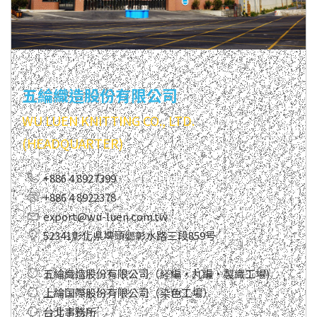
五綸織造股份有限公司
WU LUEN KNITTING CO., LTD.
(HEADQUARTER)
+886 4 8927399
+886 4 8922378
export@wu-luen.com.tw
52341彰化県埤頭郷彰水路三段859号
五綸織造股份有限公司（経編・丸編・製織工場)
上綸国際股份有限公司（染色工場）
台北事務所