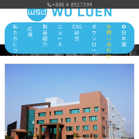
+886 4 8927399
私
製
ニ
ESG
ダ
お
応
た
品
ュ
経
ウ
問
日
用
ち
紹
ー
営
ン
い
本
に
介
ス
ロ
合
語
つ
ー
わ
い
ド
せ
て