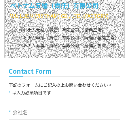
ベトナム五綸（責任）有限公司
WU LUEN (VIETNAM) CO., LTD. (FACTORY)
ベトナム大綸（責任）有限公司 （染色工場）
ベトナム華綸（責任）有限公司 （丸編・製織工場）
ベトナム五綸（責任）有限公司 （経編・製織工場）
Contact Form
下記のフォームにご記入の上お問い合わせください。
は入力必須項目です
*
会社名