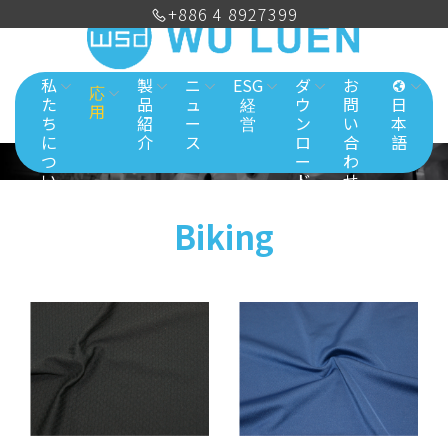
+886 4 8927399
私
製
ニ
ESG
ダ
お
応
た
品
ュ
経
ウ
問
日
用
ち
紹
ー
営
ン
い
本
に
介
ス
ロ
合
語
つ
ー
わ
い
ド
せ
て
Biking