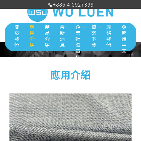
+886 4 8927399
關
應
產
最
企
檔
聯
於
用
品
新
業
案
絡
繁
我
介
介
消
社
下
我
體
們
紹
紹
息
會
載
們
中
責
文
任
應用介紹