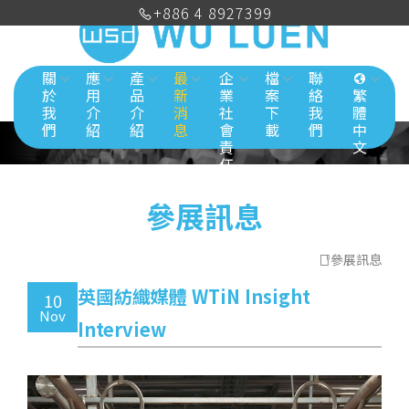
+886 4 8927399
關
應
產
最
企
檔
聯
於
用
品
新
業
案
絡
繁
我
介
介
消
社
下
我
體
們
紹
紹
息
會
載
們
中
責
文
任
參展訊息
參展訊息
英國紡織媒體 WTiN Insight
10
Nov
Interview